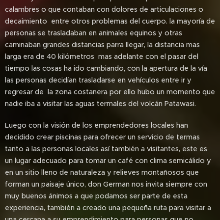
calambres o que contaban con dolores de articulaciones o
decaimiento entre otros problemas del cuerpo. la mayoría de
personas se trasladaban en animales equinos y otras
caminaban grandes distancias parra llegar, la distancia mas
larga era de 40 kilómetros mas adelante con el pasar del
tiempo las cosas ha ido cambiando, con la apertura de la vía
las personas decidían trasladarse en vehículos entre ir y
regresar de la zona costanera por ello hubo un momento que
nadie iba a visitar las aguas termales del volcán Patawasi.
Luego con la visión de los emprendedores locales han
decidido crear piscinas para ofrecer un servicio de termas
tanto a las personas locales así también a visitantes, este es
un lugar adecuado para tomar un café con clima semicálido y
en un sitio lleno de naturaleza y relieves montañosos que
forman un paisaje único, don German nos invita siempre con
muy buenos ánimos a que podamos ser parte de esta
experiencia, también a creado una pequeña ruta para visitar a
una cercana a su emprendimiento para personas que no